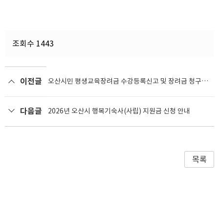
조회수 1443
이전글
오산시민 평생교육장려금 수강등록신고 및 장려금 청구방
법 안내
다음글
2026년 오산시 행복기숙사(사립) 지원금 신청 안내
목록