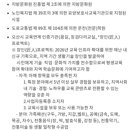
지방문화원 진흥법 제 2조에 의한 지방문화원
노인복지법 제 39조의 3에 의한 요양보호사교육기관으로 지정된
시설
도로교통법 제 99조 제 104조에 의한 운전(전문)학원
오산시 교육연계 인증기관(꿈길, 징검다리교실, *장인(匠人)
프로젝트)
※ 장인(匠人)프로젝트: 2026년 교육 인프라 확대를 위한 재난 내
신규 기획으로, 지역 기간 생활기술 장인을 발굴하여
※
시민에게 기술·직업·문화적 가치를 전수함으로써 평생교육
참여 확대와 지역 학습문화에 기여하고자 함
- 자격: 아해 항목을 모두 충족한 자
1. 특정 분야에서 5년 이상 실무 경험을 보유하고, 지역사회
내 기술·경험·노하우를 교육 콘텐츠로 전환할 수 있는
역량을 갖춘 자
2.사업자등록증 소지자
3. 교육시설을 보유 또는 사용 가능한 자
- 분야: 가죽패션(구두, 가방, 지갑,벨트), 공예(금속, 도예,
목공, 자수), 전통음식(장, 떡, 발효식품, 강정 등), 전통악기,
전통미술 등 생활 밀착형 수공업